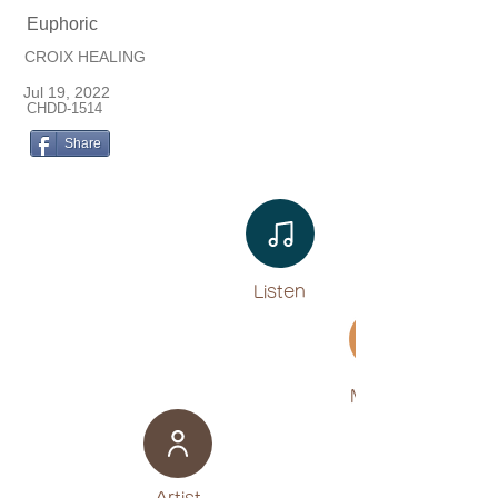
Euphoric
CROIX HEALING
Jul 19, 2022
CHDD-1514
Share
Listen​
Movies