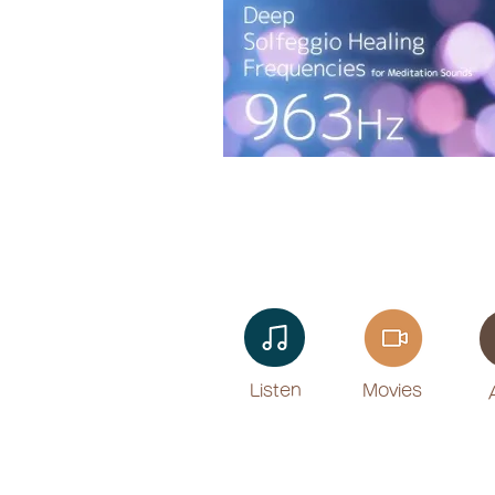
Listen​
Movies
​