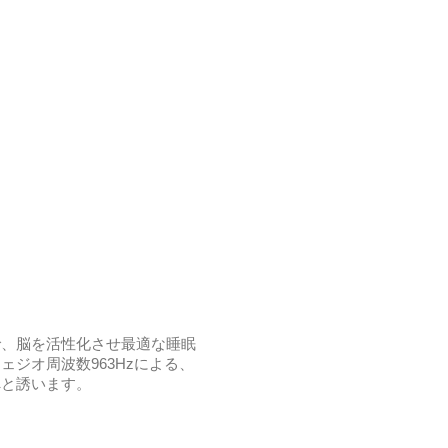
で、脳を活性化させ最適な睡眠
ジオ周波数963Hzによる、
へと誘います。