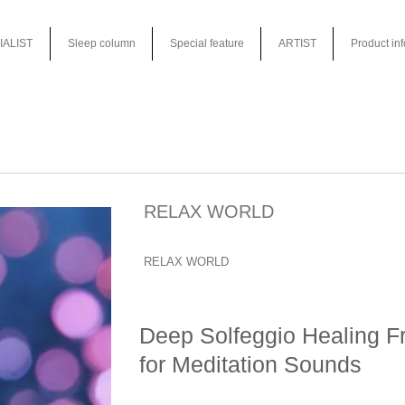
IALIST
Sleep column
Special feature
ARTIST
Product in
RELAX WORLD
RELAX WORLD
Deep Solfeggio Healing 
for Meditation Sounds