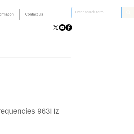
formation
Contact Us
Frequencies 963Hz