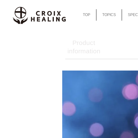
TOP
TOPICS
SPEC
Product
information