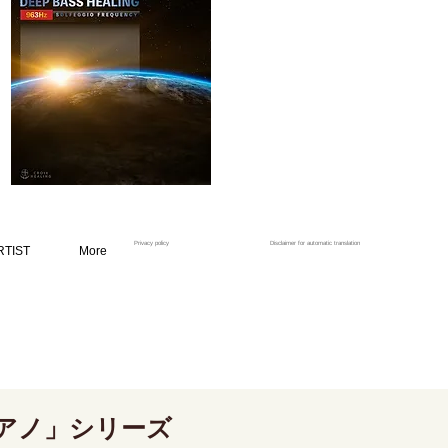
Privacy policy
Disclaimer for automatic translation
RTIST
More
アノ」シリーズ