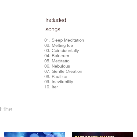
Included
songs
01. Sleep Meditation
02. Melting Ice
03. Coincidentally
04. Balneum
05. Meditatio
06. Nebulous
07. Gentle Creation
08. Pacifice
09. Inevitability
10. Iter
 the