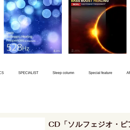
CS
SPECIALIST
Sleep column
Special feature
A
CD「ソルフェジオ・ピ