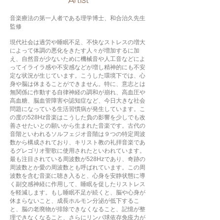
​Artist
音楽療法の第一人者である理学博士、和合治久先生
監修
現代社会は過労や睡眠不足、不快なストレスの増大
によって体調の悪化をきたす人々が増加するに加
え、自然音が少ないために機械音や人工音などによ
ってイライラ感や不安感などが増し精神的にも不安
定な状況が生じています。こうした環境下では、心
身や脳は休まることができません。特に、意志とは
無関係に作動する自律神経の調和が崩れ、高血圧や
高血糖、脳血管障害や認知症など、今日大きな社会
問題になっている生活習慣病が発生しています。こ
の度の528Hz音楽はこうした負の影響を少しでも改
善させたいとの願いから生まれた音楽です。古代の
音階といわれるソルフェジオ音階は９つの特定周波
数から構成されており、キリスト教の礼拝音楽であ
るグレゴリオ聖歌に使用されたといわれています。
最も注目されている周波数が528Hzであり、奇跡の
周波数とか愛の周波数とも呼ばれています。この周
波数を含む音楽に聴き入ると、心身を安静状態に導
く副交感神経に作用して、睡眠を促したりストレス
を軽減します。もし睡眠不足が続くと、脳や心身が
休まらないこと、成長ホルモン分泌が低下するこ
と、脳の老廃物が排除できなくなること、記憶が整
理できなくなること、さらにリンパ球依存免疫力が