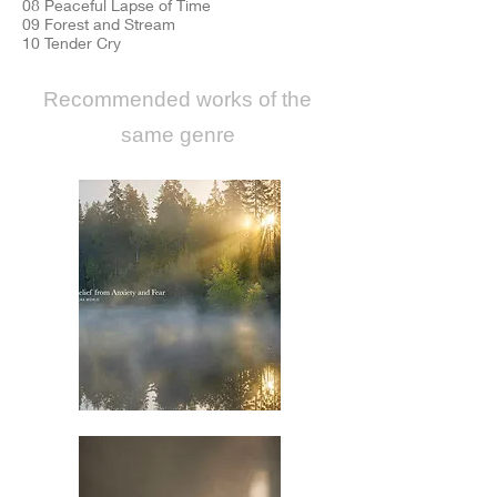
08 Peaceful Lapse of Time
09 Forest and Stream
10 Tender Cry
​Recommended works of the
same genre