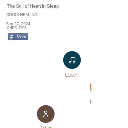
The Still of Heart in Sleep
CROIX HEALING
Sep 27, 2024
CHDD-1798
Share
Listen​
Movies