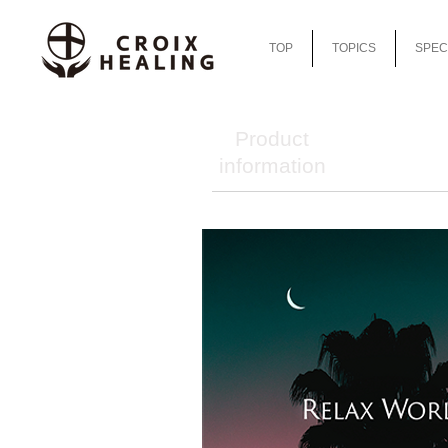
TOP
TOPICS
SPEC
Product
information