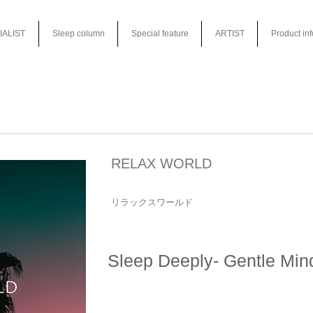
IALIST
Sleep column
Special feature
ARTIST
Product in
RELAX WORLD
リラックスワールド
Sleep Deeply- Gentle Min