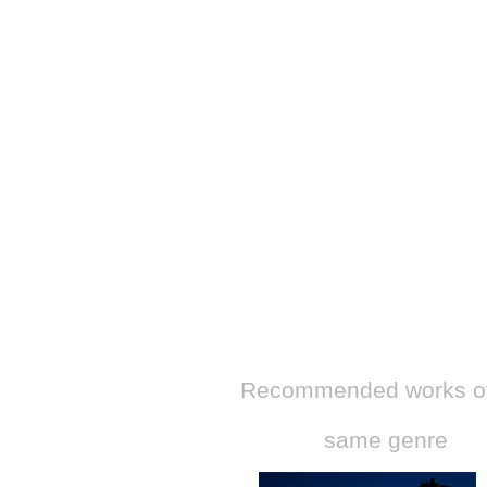
​Recommended works of
same genre