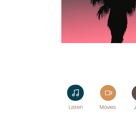
Listen​
Movies
​