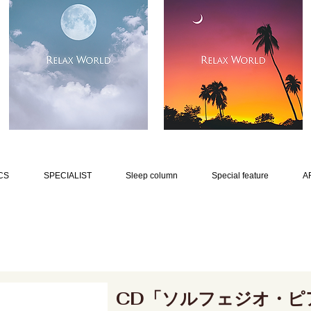
CS
SPECIALIST
Sleep column
Special feature
A
CD「ソルフェジオ・ピ