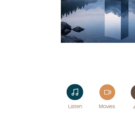
Listen​
Movies
​