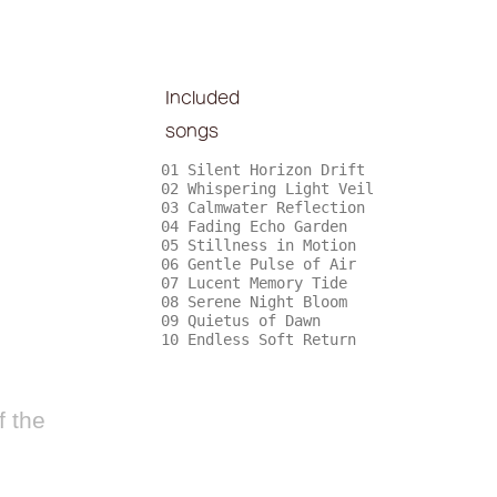
Included
songs
01 Silent Horizon Drift
02 Whispering Light Veil
03 Calmwater Reflection
04 Fading Echo Garden
05 Stillness in Motion
06 Gentle Pulse of Air
07 Lucent Memory Tide
08 Serene Night Bloom
09 Quietus of Dawn
10 Endless Soft Return
 the