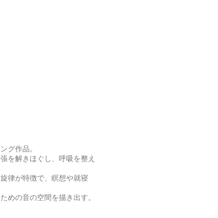
リング作品。
緊張を解きほぐし、呼吸を整え
る旋律が特徴で、瞑想や就寝
るための音の空間を描き出す。