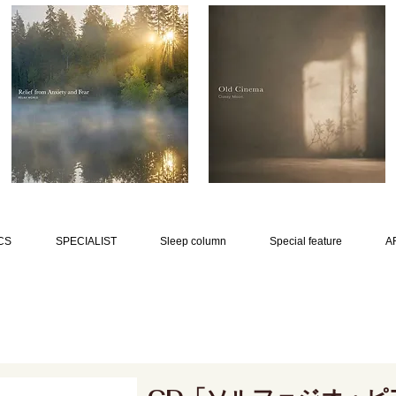
CS
SPECIALIST
Sleep column
Special feature
A