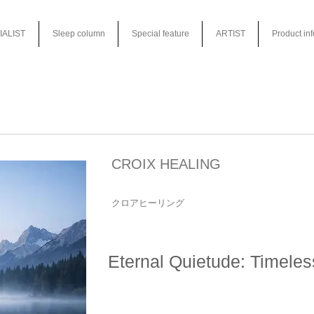
IALIST
Sleep column
Special feature
ARTIST
Product in
CROIX HEALING
クロアヒーリング
Eternal Quietude: Timeles