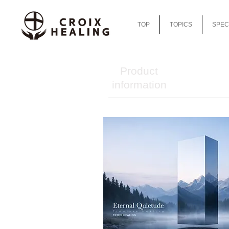
TOP
TOPICS
SPEC
Product
information