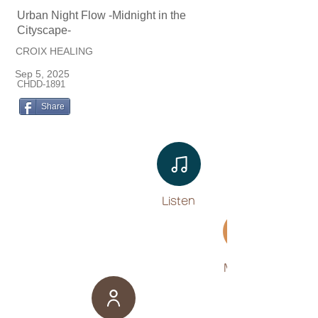
Urban Night Flow -Midnight in the
Cityscape-
CROIX HEALING
Sep 5, 2025
CHDD-1891
Share
Listen​
Movies