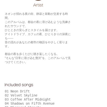
​Artist
ネオンが揺れる夜の街、静寂と鼓動が交差する時
間。
このアルバムは、都会の夜に溶け込むような洗練さ
れたサウンドで、
ひとときの安らぎとスタイルを届けます。
ナイトドライブ、カフェの夜、ひとりきりの深夜に
も——
音の流れがあなたの都市の物語をやさしく彩りま
す。
都会の夜を歩くたびに聴き返したくなる。
"そんな“日常に溶け込む贅沢”を、このアルバムで見
つけてください。
Included songs
01 Neon Drift
02 Velvet Skyline
03 Coffee After Midnight
04 Shadows on Fifth Avenue