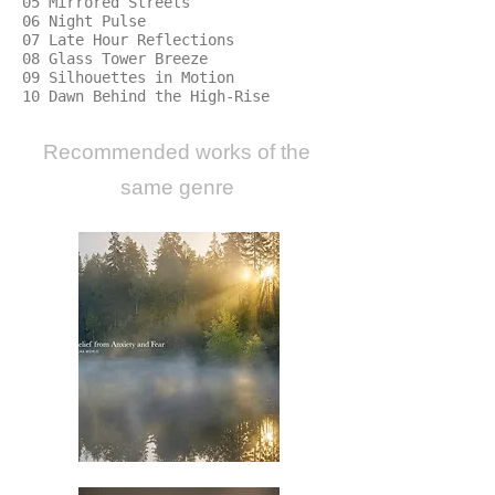
05 Mirrored Streets
06 Night Pulse
07 Late Hour Reflections
08 Glass Tower Breeze
09 Silhouettes in Motion
10 Dawn Behind the High-Rise
​Recommended works of the
same genre