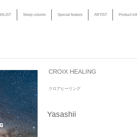
IALIST
Sleep column
Special feature
ARTIST
Product in
CROIX HEALING
クロアヒーリング
Yasashii