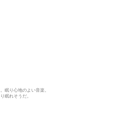
す。眠り心地のよい音楽。
すり眠れそうだ。