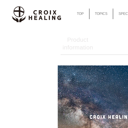
TOP
TOPICS
SPEC
Product
information