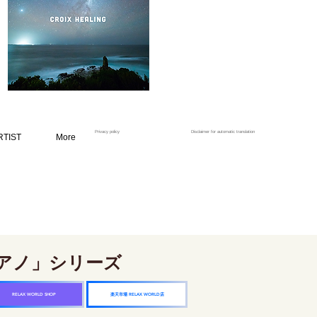
Privacy policy
Disclaimer for automatic translation
RTIST
More
アノ」シリーズ
楽天市場 RELAX WORLD店
RELAX WORLD SHOP