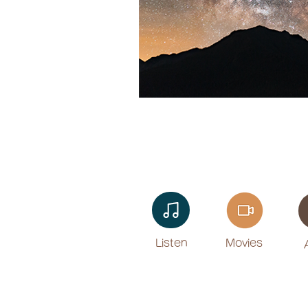
Listen​
Movies
​