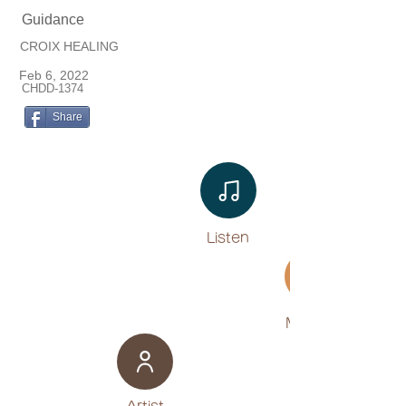
Guidance
CROIX HEALING
Feb 6, 2022
CHDD-1374
Share
Listen​
Movies