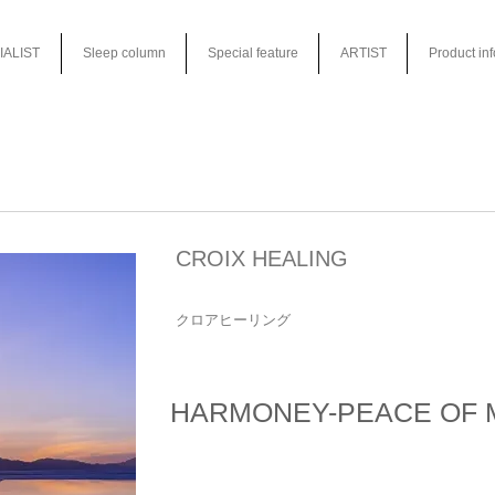
IALIST
Sleep column
Special feature
ARTIST
Product in
CROIX HEALING
クロアヒーリング
HARMONEY-PEACE OF 