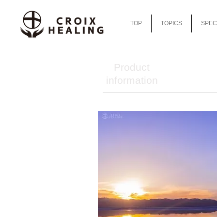
TOP
TOPICS
SPEC
Product
information