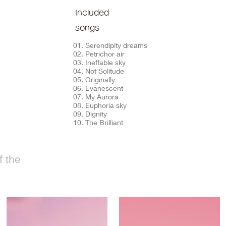
Included
songs
01. Serendipity dreams
02. Petrichor air
03. Ineffable sky
04. Not Solitude
05. Originally
06. Evanescent
07. My Aurora
08. Euphoria sky
09. Dignity
10. The Brilliant
 the