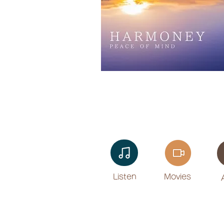
Listen​
Movies
​