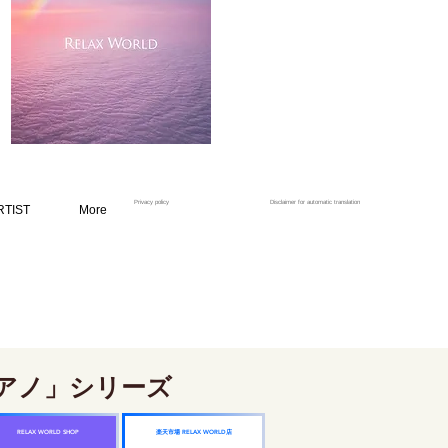
Privacy policy
Disclaimer for automatic translation
RTIST
More
アノ」シリーズ
楽天市場 RELAX WORLD店
RELAX WORLD SHOP