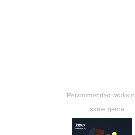
​Recommended works of
same genre