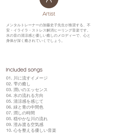
​Artist
メンタルトレーナーの加藤史子先生が推奨する、不
安・イライラ・ストレス解消ヒーリング音楽です。
水の音の清涼感と優しい癒しのメロディーで、心と
身体が深く癒されていくでしょう。
Included songs
01. 川に流すイメージ
02. 雫の癒し
03. 潤いのエッセンス
04. 水の流れる方向
05. 清涼感を感じて
06. 緑と青の中間色
07. 潤しの時間
08. 穏やかな川の流れ
09. 澄み渡る空気感
10. 心を整える優しい音楽