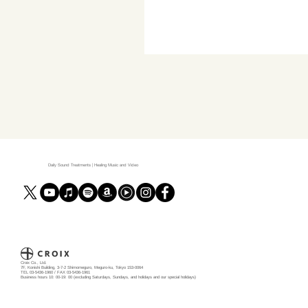
Daily Sound Treatments | Healing Music and Video
Croix Co., Ltd.
7F, Konishi Building, 3-7-2 Shimomeguro, Meguro-ku, Tokyo 153-0064
TEL 03-5436-1960 / FAX 03-5436-1961
Business hours 10: 00-19: 00 (excluding Saturdays, Sundays, and holidays and our special holidays)