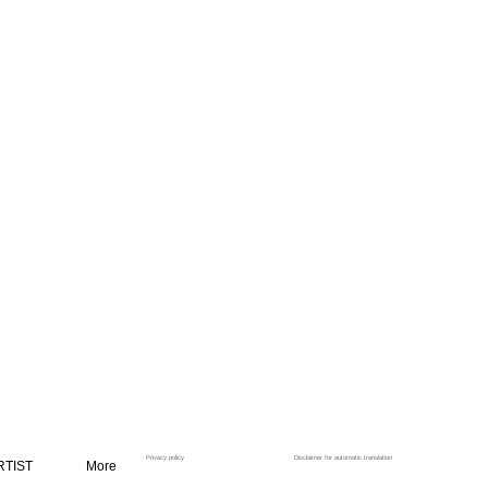
Privacy policy
Disclaimer for automatic translation
RTIST
More