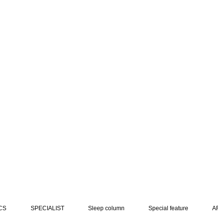
CS
SPECIALIST
Sleep column
Special feature
A