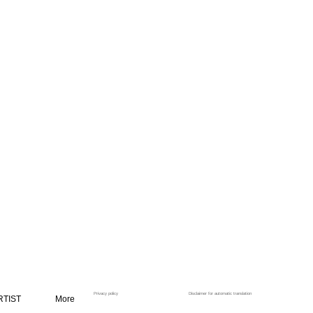
Privacy policy
Disclaimer for automatic translation
RTIST
More