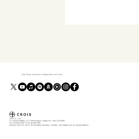
Daily Sound Treatments | Healing Music and Video
Croix Co., Ltd.
7F, Konishi Building, 3-7-2 Shimomeguro, Meguro-ku, Tokyo 153-0064
TEL 03-5436-1960 / FAX 03-5436-1961
Business hours 10: 00-19: 00 (excluding Saturdays, Sundays, and holidays and our special holidays)