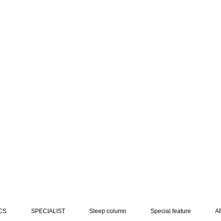
CS
SPECIALIST
Sleep column
Special feature
A