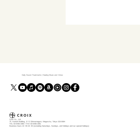
Daily Sound Treatments | Healing Music and Video
Croix Co., Ltd.
7F, Konishi Building, 3-7-2 Shimomeguro, Meguro-ku, Tokyo 153-0064
TEL 03-5436-1960 / FAX 03-5436-1961
Business hours 10: 00-19: 00 (excluding Saturdays, Sundays, and holidays and our special holidays)