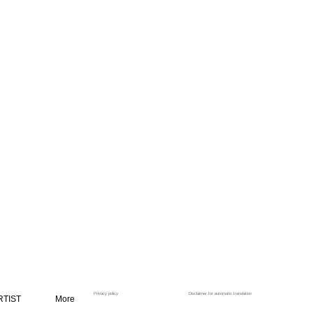
Privacy policy
Disclaimer for automatic translation
RTIST
More