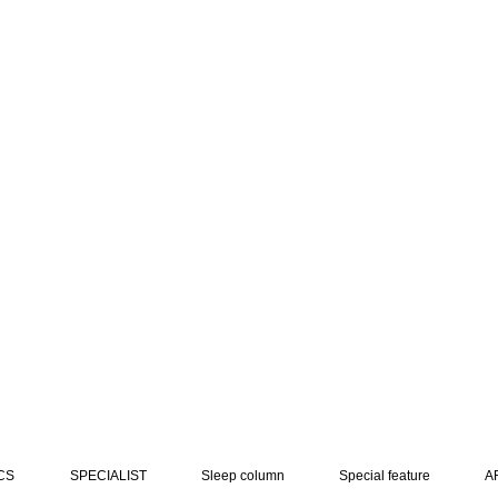
CS
SPECIALIST
Sleep column
Special feature
A