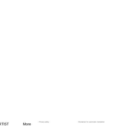
Privacy policy
Disclaimer for automatic translation
RTIST
More