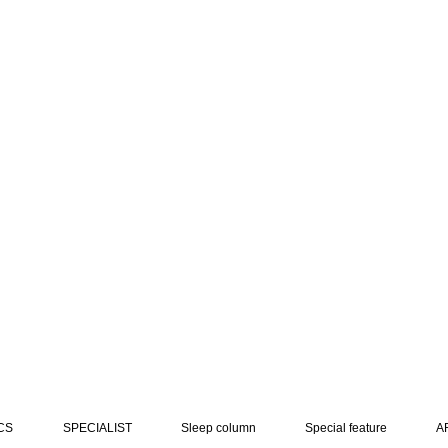
CS
SPECIALIST
Sleep column
Special feature
A