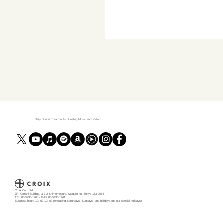
Daily Sound Treatments | Healing Music and Video
Croix Co., Ltd.
7F, Konishi Building, 3-7-2 Shimomeguro, Meguro-ku, Tokyo 153-0064
TEL 03-5436-1960 / FAX 03-5436-1961
Business hours 10: 00-19: 00 (excluding Saturdays, Sundays, and holidays and our special holidays)